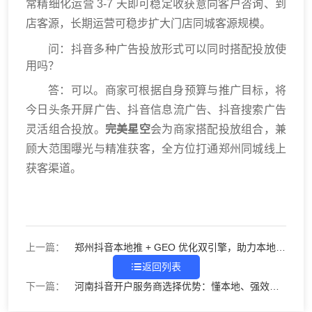
常精细化运营 3‑7 天即可稳定收获意向客户咨询、到
店客源，长期运营可稳步扩大门店同城客源规模。
问：抖音多种广告投放形式可以同时搭配投放使
用吗？
答：可以。商家可根据自身预算与推广目标，将
今日头条开屏广告、抖音信息流广告、抖音搜索广告
灵活组合投放。
完美星空
会为商家搭配投放组合，兼
顾大范围曝光与精准获客，全方位打通郑州同城线上
获客渠道。
上一篇：
郑州抖音本地推 + GEO 优化双引擎，助力本地商
家全域获客
返回列表
下一篇：
河南抖音开户服务商选择优势：懂本地、强效
果、有保障