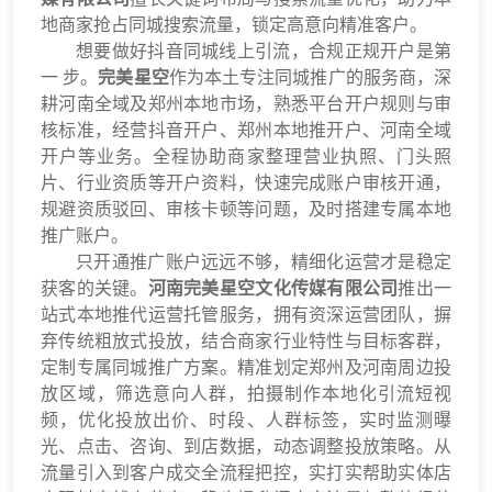
地商家抢占同城搜索流量，锁定高意向精准客户。
想要做好抖音同城线上引流，合规正规开户是第
一 步。
完美星空
作为本土专注同城推广的服务商，深
耕河南全域及郑州本地市场，熟悉平台开户规则与审
核标准，经营抖音开户、郑州本地推开户、河南全域
开户等业务。全程协助商家整理营业执照、门头照
片、行业资质等开户资料，快速完成账户审核开通，
规避资质驳回、审核卡顿等问题，及时搭建专属本地
推广账户。
只开通推广账户远远不够，精细化运营才是稳定
获客的关键。
河南完美星空文化传媒有限公司
推出一
站式本地推代运营托管服务，拥有资深运营团队，摒
弃传统粗放式投放，结合商家行业特性与目标客群，
定制专属同城推广方案。精准划定郑州及河南周边投
放区域，筛选意向人群，拍摄制作本地化引流短视
频，优化投放出价、时段、人群标签，实时监测曝
光、点击、咨询、到店数据，动态调整投放策略。从
流量引入到客户成交全流程把控，实打实帮助实体店