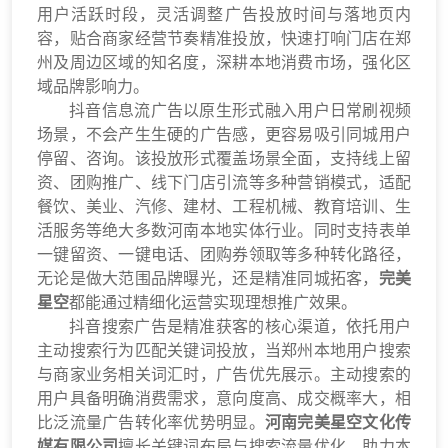
用户活跃时段，灵活调整广告投放时间与落地页内
容，贴合商家经营节奏精准投放，快速打响门店在郑
州及周边区域的知名度，深耕本地消费市场，强化区
域品牌影响力。
抖音信息流广告以原生形式融入用户日常刷视频
场景，不会产生生硬的广告感，更容易吸引同城用户
停留、咨询。该投放形式覆盖场景全面，支持线上留
资、团购推广、线下门店引流等多种营销模式，适配
餐饮、美业、汽修、建材、工程机械、教育培训、生
活服务等绝大多数河南本地实体行业。同时支持表单
一键留资、一键电话、团购券领取等多种转化路径，
无论是做大范围品牌曝光，还是精准同城拓客，
完美
星空
都能通过精细化运营实现理想推广效果。
抖音搜索广告是精准获客的核心渠道，依托用户
主动搜索行为匹配关键词投放，当郑州本地用户搜索
与商家业务相关词汇时，广告优先展示。主动搜索的
用户具备明确消费需求，意向度高、成交概率大，相
比泛流量广告转化率优势明显。
河南完美星空文化传
媒有限公司
擅长关键词布局与搜索流量优化，助力本