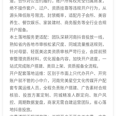
道，合作对公签约履约，账户所有权完全归属商家，
绝不操作套户、过户、资质挂靠等违规开户行为，从
源头降低账号限流、封禁概率，适配月子会所、美容
养生、餐饮娱乐、家装建材、商务服务等全行业合规
开户报备。
本土落地服务更适配：团队深耕河南抖音投放一线，
熟知省内各地市审核松紧尺度、同城流量推送规则，
针对母婴、轻医美这类资质审核严苛行业，会提前预
审整理资质材料，优化报备内容，加快开户进度，一
站式完成账户搭建、类目上架、资质报备全流程。
开户配套落地运维：区别于市面上只代办开户、开完
账户就不管的小中介，河南完美星空文化传媒开户配
套专属运维人员，全程负责账户搭建、广告素材合规
核验、投放方案定制、同城精准人群定向、账户风
控、周期数据复盘，商家无需自建运营团队，省心落
地抖音投放。