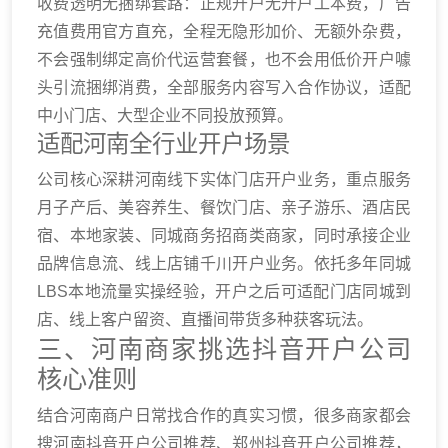
收费透明无捆绑套路：正规开户无开户工本费，广告
充值费用官方直充，全程无隐形加价、无额外杂费，
不会强制绑定高价代运营套餐，也不会用低价开户噱
头引流捆绑消费，全部服务内容写入合作协议，适配
中小门店、大型企业不同投放预算。
适配河南全行业开户场景
公司核心深耕河南线下实体门店开户业务，重点服务
月子产后、美容养生、餐饮门店、亲子游乐、酒店民
宿、本地家装、同城商务招商类商家，同时承接企业
品牌信息流、线上店铺千川开户业务。依托多年同城
LBS本地流量实操经验，开户之后可适配门店同城到
店、线上客户留资、直播间带货多种获客玩法。
三、河南商家挑选抖音开户公司
核心准则
结合河南商户日常找合作的真实习惯，很多商家都会
搜河南抖音开户公司推荐、郑州抖音开户公司推荐，