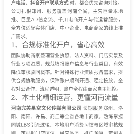
户电话、抖音开户联系方式
时，都会优先咨询对接。
公司扎根郑州、服务覆盖河南全省，主营巨量本地
推、巨量AD信息流、千川电商开户与代运营服务，
全方位适配实体门店、中小企业、电商商家的线上推
广需求。
1、合规标准化开户，省心高效
团队协助商家整理营业执照、法人资料、门店实景及
行业专项资质，规范填报账户信息与行业类目，有效
降低审核驳回概率。针对特殊行业资质报备需求，提
供合规协助服务，保障账户顺利开通、稳定投放。全
程对公合作、流程透明，账户全程由商家自主把控。
2、本土化精细运营，更懂河南流量
河南完美星空文化传媒有限公司
长期服务郑州、洛
阳、南阳、许昌、商丘等全省各地市商家，熟练掌握
同城LBS引流逻辑、本地用户消费习惯与区域审核规
则。可根据门店区位、经营品类、推广预算，定制本